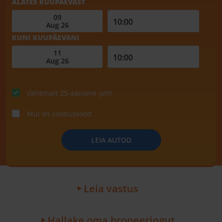
ALATES KUUPÄEVAST
KUNI KUUPÄEVANI
Vähemalt 25-aastane juht
Mul on sooduskood
LEIA AUTOD
Leia vastus
Hallake oma broneeringut