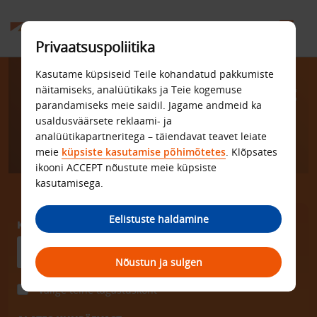
Privaatsuspoliitika
Kasutame küpsiseid Teile kohandatud pakkumiste
Hea emotsioon paremast
näitamiseks, analüütikaks ja Teie kogemuse
parandamiseks meie saidil. Jagame andmeid ka
renditeenusest.
usaldusväärsete reklaami- ja
analüütikapartneritega – täiendavat teavet leiate
meie
küpsiste kasutamise põhimõtetes
. Klõpsates
ikooni ACCEPT nõustute meie küpsiste
kasutamisega.
Eelistuste haldamine
KÄTTESAAMISE KOHT
Nõustun ja sulgen
Valige teine tagastuskoht