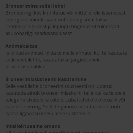
Broneerimine sellel lehel
Broneering (kas kinnitatud või mitte) ei ole iseenesest
lepinguks sõiduki saamisel. Leping sõlmitakse
rentimise algusest ja lepingu tingimused tulenevad
asukohariigi seadusandlusest.
A
ndmekaitse
Isiklikud andmed, mida te meile annate, kui te kasutate
sede veebilehte, kasutatakse järgides meie
privaatuspoliitikat.
Broneerimissüsteemi kasutamine
Selle veebilehe broneerimissüsteemi on lubatud
kasutada ainult broneerimiseks nii teile kui ka teistele
teiega reisivatele isikutele. Lubatud ei ole oletuslik või
vale broneering. Selle tingimuse mittetäitmine toob
kaasa ligipääsu keelu meie süsteemile.
Intellektuaalne omand