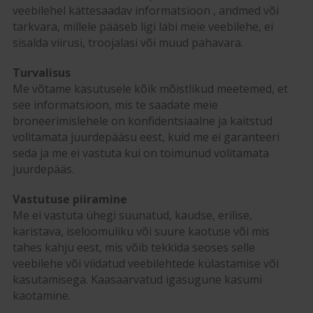
veebilehel kättesaadav informatsioon , andmed või
tarkvara, millele pääseb ligi läbi meie veebilehe, ei
sisalda viirusi, troojalasi või muud pahavara.
Turvalisus
Me võtame kasutusele kõik mõistlikud meetemed, et
see informatsioon, mis te saadate meie
broneerimislehele on konfidentsiaalne ja kaitstud
volitamata juurdepääsu eest, kuid me ei garanteeri
seda ja me ei vastuta kui on toimunud volitamata
juurdepääs.
Vastutuse piiramine
Me ei vastuta ühegi suunatud, kaudse, erilise,
karistava, iseloomuliku või suure kaotuse või mis
tahes kahju eest, mis võib tekkida seoses selle
veebilehe või viidatud veebilehtede külastamise või
kasutamisega. Kaasaarvatud igasugune kasumi
kaotamine.