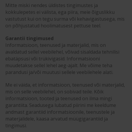
Mitte miski nendes üldistes tingimustes ja
kokkulepetes ei välista, ega piira, meie õiguslikku
vastutust kui on tegu surma või kehavigastusega, mis
on põhjustatud hoolimatusest pettuse teel.
Garantii tingimused
Informatsioon, teenused ja materjalid, mis on
avaldatud sellel veebilehel, võivad sisaldada tehnilisi
ebatäpsusi või trükivigasid. Informatsiooni
muudetakse sellel lehel aeg-ajalt. Me võime teha
parandusi ja/või muutusi sellele veebilehele alati.
Me ei väida, et informatsioon, teenused või materjalid,
mis on selle veebilehel, on sobivad teile. Kõik
informatsioon, tooted ja teenused on ilma mingi
garantiita. Seadusega lubatud piirini me keeldume
andmast garantiid informatsioonile, teenustele ja
materjalidele, kaasa arvatud müügigarantiid ja
tingimusi.