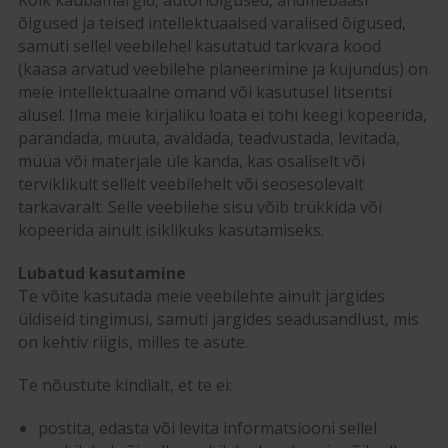
Kõik kaubamärgid, autoriõigused, andmebaasi
õigused ja teised intellektuaalsed varalised õigused,
samuti sellel veebilehel kasutatud tarkvara kood
(kaasa arvatud veebilehe planeerimine ja kujundus) on
meie intellektuaalne omand või kasutusel litsentsi
alusel. Ilma meie kirjaliku loata ei tohi keegi kopeerida,
parandada, muuta, avaldada, teadvustada, levitada,
müüa või materjale üle kanda, kas osaliselt või
terviklikult sellelt veebilehelt või seosesolevalt
tarkavaralt. Selle veebilehe sisu võib trükkida või
kopeerida ainult isiklikuks kasutamiseks.
Lubatud kasutamine
Te võite kasutada meie veebilehte ainult järgides
üldiseid tingimusi, samuti järgides seadusandlust, mis
on kehtiv riigis, milles te asute.
Te nõustute kindlalt, et te ei:
postita, edasta või levita informatsiooni sellel