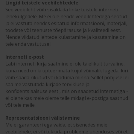
Lingid teistele veebilehtedele
See veebileht võib sisaldada linke teistele interneti
lehekülgedele. Me ei ole nende veebilehtedega seotud
ja ei vastuta nendes esitatud informatsiooni, materjali,
toodete või teenuste tõepärasuse ja kvaliteedi eest.
Nende viidatud lehtede külastamine ja kasutamine on
teie enda vastutusel.
Interneti e-post
Läbi interneti kirja saatmine ei ole täielikult turvaline,
kuna need on krüpteerimata kujul võimalik lugeda, kiri
võib saada rikutud või kaduma minna. Sellel põhjusel ei
saa me vastutada kirjade tervikluse ja
konfidentsiaalsuse eest , mis on saadetud internetiga -
ei olene kas meie oleme teile midagi e-postiga saatnud
või teie meile.
Representatsiooni välistamine
Me ei garanteeri ega väida, et sisenedes meie
veebilehele, ei või tekkida probleeme ühenduses või et