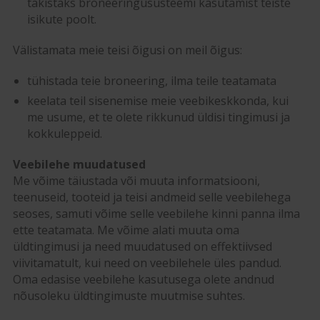
takistaks broneeringusüsteemi kasutamist teiste
isikute poolt.
Välistamata meie teisi õigusi on meil õigus:
tühistada teie broneering, ilma teile teatamata
keelata teil sisenemise meie veebikeskkonda, kui
me usume, et te olete rikkunud üldisi tingimusi ja
kokkuleppeid.
Veebilehe muudatused
Me võime täiustada või muuta informatsiooni,
teenuseid, tooteid ja teisi andmeid selle veebilehega
seoses, samuti võime selle veebilehe kinni panna ilma
ette teatamata. Me võime alati muuta oma
üldtingimusi ja need muudatused on effektiivsed
viivitamatult, kui need on veebilehele üles pandud.
Oma edasise veebilehe kasutusega olete andnud
nõusoleku üldtingimuste muutmise suhtes.