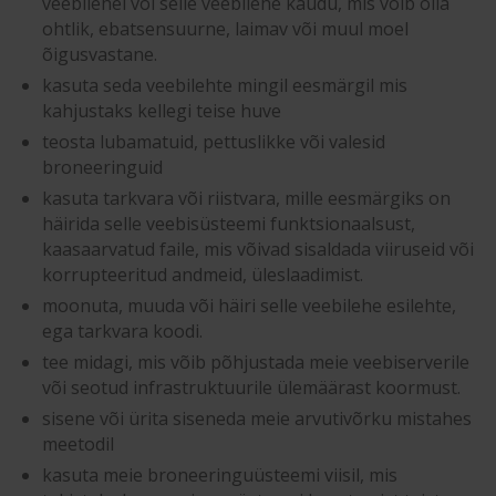
veebilehel või selle veebilehe kaudu, mis võib olla
ohtlik, ebatsensuurne, laimav või muul moel
õigusvastane.
kasuta seda veebilehte mingil eesmärgil mis
kahjustaks kellegi teise huve
teosta lubamatuid, pettuslikke või valesid
broneeringuid
kasuta tarkvara või riistvara, mille eesmärgiks on
häirida selle veebisüsteemi funktsionaalsust,
kaasaarvatud faile, mis võivad sisaldada viiruseid või
korrupteeritud andmeid, üleslaadimist.
moonuta, muuda või häiri selle veebilehe esilehte,
ega tarkvara koodi.
tee midagi, mis võib põhjustada meie veebiserverile
või seotud infrastruktuurile ülemäärast koormust.
sisene või ürita siseneda meie arvutivõrku mistahes
meetodil
kasuta meie broneeringuüsteemi viisil, mis