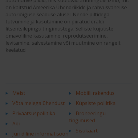
automotive pildid, mis kuuluvad äriühingule izmo, Inc.
on kaitstud Ameerika Ühendriikide ja rahvusvahelise
autoriõiguse seaduse alusel. Nende piltidega
tutvumine ja kasutamine on piiratud eraldi
litsentsilepingu tingimustega. Selliste kujutiste
omavoliline kasutamine, reprodutseerimine,
levitamine, salvestamine või muutmine on rangelt
keelatud.
Meist
Mobiili rakendus
Võta meiega ühendust
Küpsiste poliitika
Privaatsuspoliitika
Broneeringu
tingimused
Abi
Sisukaart
Juriidiline informatisoon